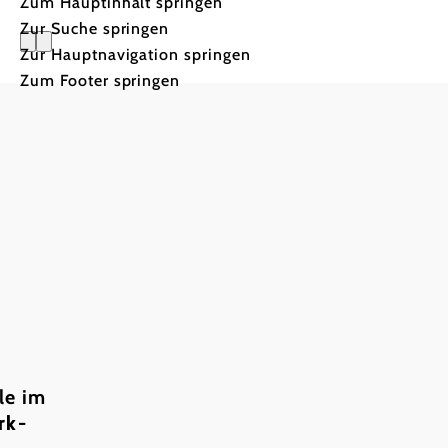
Zum Hauptinhalt springen
Zur Suche springen
Zur Hauptnavigation springen
Projektbe
Zum Footer springen
Das Projekt sichert die
le im
Finanzierung der Geschäft
rk-
rk-