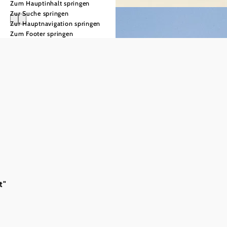
Zum Hauptinhalt springen
Zur Suche springen
Zur Hauptnavigation springen
Zum Footer springen
Natur erleben in
Niederösterreichs
Naturparken
Ob stille Naturbeobachtung, genussvolle Wanderung oder
geführte Entdeckungsreise – die Naturparke
t"
Niederösterreich laden dazu ein, eine artenreiche
Kulturlandschaft mit allen Sinnen zu erleben.